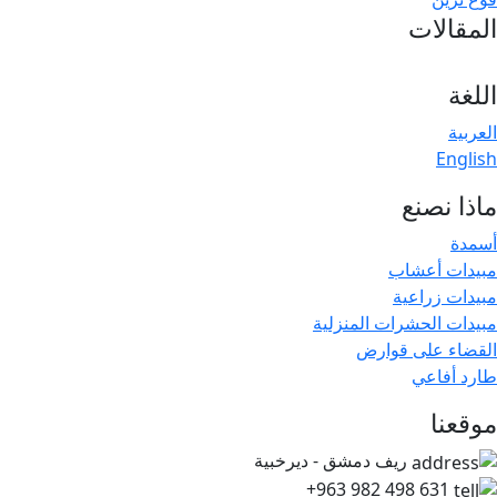
لمقالات
المقالات
اللغة
العربية
English
ماذا نصنع
أسمدة
مبيدات أعشاب
مبيدات زراعية
مبيدات الحشرات المنزلية
القضاء على قوارض
طارد أفاعي
موقعنا
ريف دمشق - ديرخبية
+963 982 498 631