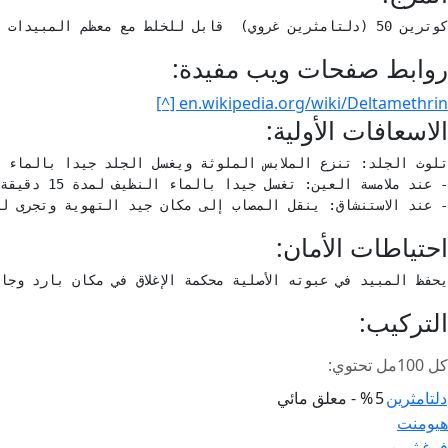
كوترين 50 (دلتامثرين غروي)  قابل للخلط مع معظم المبيدات عدا القلوية منها.
روابط صفحات ويب مفيدة:
en.wikipedia.org/wiki/Deltamethrin [^]
الاسعافات الأولية:
- عند الاستنشاق: ينقل المصاب إلى مكان جيد التهوية وتجرى له
احتياطات الأمان:
يحفظ المبيد في عبوته الأصلية محكمة الإغلاق في مكان بارد وج
التركيب:
كل 100مل تحتوي:
دلتامثرين
5
% - معلق مائي
صفّح
هيومنت
فوغ ثرين