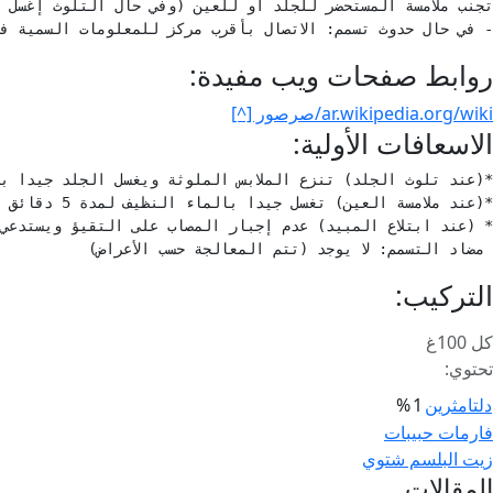
- في حال حدوث تسمم: الاتصال بأقرب مركز للمعلومات السمية ف
روابط صفحات ويب مفيدة:
ar.wikipedia.org/wiki/صرصور [^]
الاسعافات الأولية:
 مضاد التسمم: لا يوجد (تتم المعالجة حسب الأعراض)
التركيب:
كل 100غ
تحتوي:
دلتامثرين
1
%
صفّح
فارمات حبيبات
زيت البلسم شتوي
لمقالات
المقالات