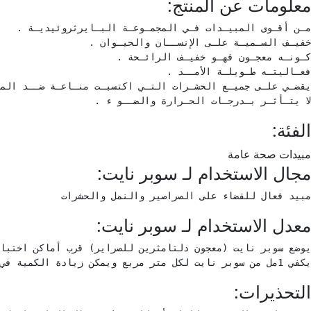
معلومات عن المنتج:
لا يتـأثـر بـدرجـات الحـرارة والضــو ء .
الفئة:
مبيدات صحة عامة
مجال الاستخدام لـ سوبر نايت:
مبيد فعال للقضاء على الصراصير والنمل والحشرات
معدل الاستخدام لـ سوبر نايت:
يكفي 1مل من سوبر نايت لكل متر مربع ويمكن زيادة الكمية في حال الإصابة الشديدة.
التحذيرات: