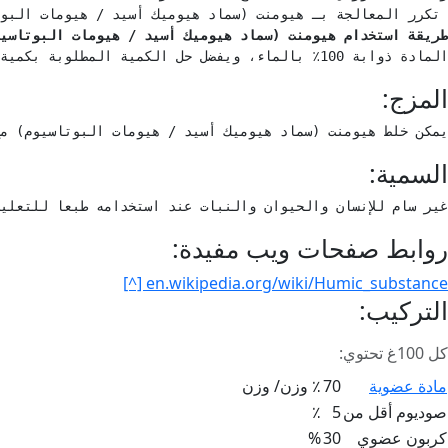
 تكرر المعالجة بـ هيومنت (سماد هيوميك أسيد / هيومات البوتاسيوم) 3-5 مرات بالموسم أما بالزراعات الكثيفة والبيوت البلاستيكية ف

طريقة استخدام هيومنت (سماد هيوميك أسيد / هيومات البوتاسي
المادة ذوابة 100٪ بالماء، ويفضل حل الكمية المطلوبة بكمية قليلة من الماء مع التحريك حتى تمام الذوبان ثم يضاف باقي الكمية المطلوبة.
المزج:
يمكن خلط هيومنت (سماد هيوميك أسيد / هيومات البوتاسيوم) مع 
السمية:
غير سام للإنسان والحيوان والنبات عند استخدامه طبعا للتعلي
روابط صفحات ويب مفيدة:
en.wikipedia.org/wiki/Humic_substance [^]
التركيب:
كل 100غ تحتوي:
مادة عضوية
70
٪ وزن/ وزن
صوديوم أقل من
5
٪
كربون عضوي
30
%