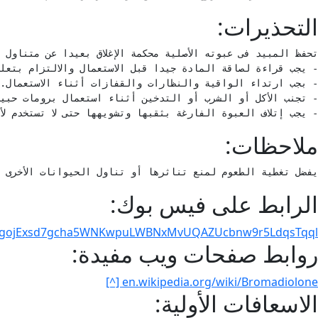
التحذيرات:
- يجب إتلاف العبوة الفارغة بثقبها وتشويهها حتى لا تستخدم لأ
ملاحظات:
يفضل تغطية الطعوم لمنع تناثرها أو تناول الحيوانات الأخرى 
الرابط على فيس بوك:
iBgojExsd7gcha5WNKwpuLWBNxMvUQAZUcbnw9r5LdqsTqql [^]
روابط صفحات ويب مفيدة:
en.wikipedia.org/wiki/Bromadiolone [^]
الاسعافات الأولية: