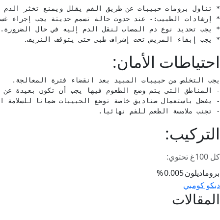
* يجب إبقاء المريض تحت إشراف طبي حتى يتوقف النزيف.
احتياطات الأمان:
- تجنب ملامسة الطعم للفم نهائيا.
التركيب:
كل 100غ تحتوي:
بروماديلون
0.005
%
صفّح
دبكو كومبي
المقالات
لمقالات