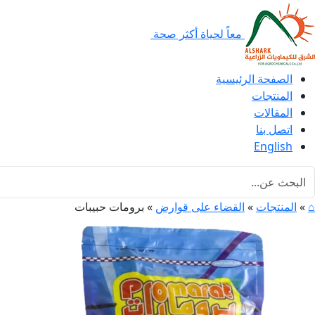
معاً لحياة أكثر صحة
الصفحة الرئيسية
المنتجات
المقالات
اتصل بنا
English
⌂
»
المنتجات
»
القضاء على قوارض
»
برومات حبيبات