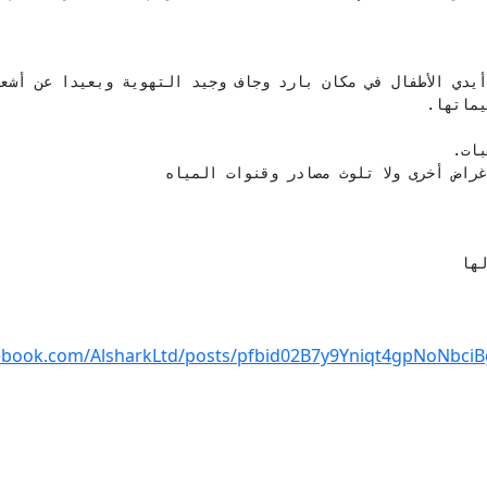
غراض أخرى ولا تلوث مصادر وقنوات المياه
لها
ebook.com/AlsharkLtd/posts/pfbid02B7y9Yniqt4gpNoNbc