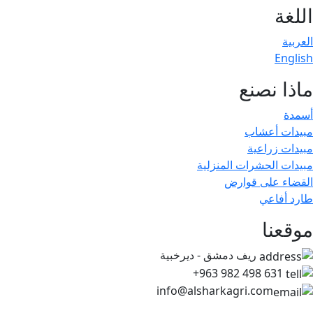
اللغة
العربية
English
ماذا نصنع
أسمدة
مبيدات أعشاب
مبيدات زراعية
مبيدات الحشرات المنزلية
القضاء على قوارض
طارد أفاعي
موقعنا
ريف دمشق - ديرخبية
+963 982 498 631
info@alsharkagri.com