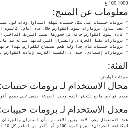
100،1000 غ
معلومات عن المنتج:
* برومارات إقتصادي، حيث أن الكمية اللازمة لإبادة القوارض ت
الفئة:
مبيدات قوارض
مجال الاستخدام لـ برومات حبيبات:
مبيد قوارض مانع لتخثر الدم وحيد الجرعة يقضي على جميع أنوا
معدل الاستخدام لـ برومات حبيبات:
لمكافحة الجرذان: توزع كمية 100غ أو أكثر من الطعم كل 10 أمتار حسب شدة الإصابة. يجب الانتباه لتعويض الفاقد من الطعم باستمرار. يجب عدم ملامسة الأيدي مباشرة للطعوم ولذلك يجب استخدام القفازات الواقية تلافيا لامتناع الجرذ عن تناوله للطعم بسبب خوفه من ملامسة الإنسان للطعم.