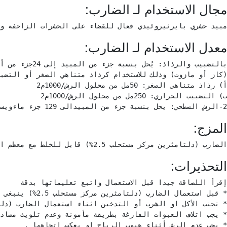
مجال الاستخدام لـ الضارب:
مبيد حشري بايرثيروئيدي فعال للقضاء على الحشرات الزاحفة و
معدل الاستخدام لـ الضارب:
2-الرش السطحي: يحل بنسبة جزء من المبيدالى 129 جزء ماءويستعمل :*لمكافحة الحشرات الزاحفة (الصراصير ,البراغيث,البق,النمل)1لتر منالمحلوللرش15-20م2-*لمكافحة الحشرات الطائرة(الذباب البعوض):في درجات الحرارة المرتفعة 1ليترمن المحلول لرش 15-20م2-في درجات الحرارة المعتدلة 1ليترمنالمحلول لرش 25-30م2
المزج:
الضارب (دلتامثرين مركز مستحلب 2.5%) قابل للخلط مع معظم المبيدات عدا القلوية منها.
التحذيرات:
* يجب عدم الرش أثناء هبوب الرياح او بعكس اتجاهها .