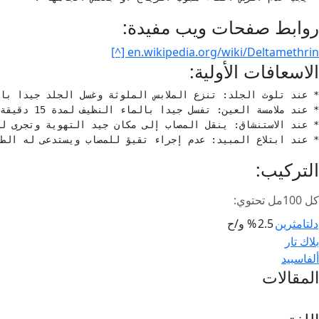
روابط صفحات ويب مفيدة:
en.wikipedia.org/wiki/Deltamethrin [^]
الاسعافات الأولية:
* عند ابتلاع المبيد: عدم إجراء تقيؤ للمصاب ويستدعى له الط
التركيب:
كل 100مل تحتوي:
دلتامثرين
2.5
% و/ح
صفّح
بلاك تار
ألفاسبيد
لمقالات
المقالات