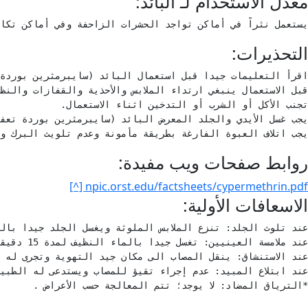
معدل الاستخدام لـ البائد:
يستعمل نثراً في أماكن تواجد الحشرات الزاحفة وفي أماكن تكا
التحذيرات:
يجب اتلاف العبوة الفارغة بطريقة مأمونة وعدم تلويث البرك وا
روابط صفحات ويب مفيدة:
npic.orst.edu/factsheets/cypermethrin.pdf [^]
الاسعافات الأولية:
*الترياق المضاد: لا يوجد؛ تتم المعالجة حسب الأعراض .