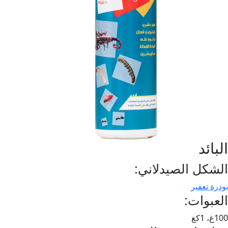
البائد
الشكل الصيدلاني:
بودرة تعفير
العبوات:
100غ، 1كغ